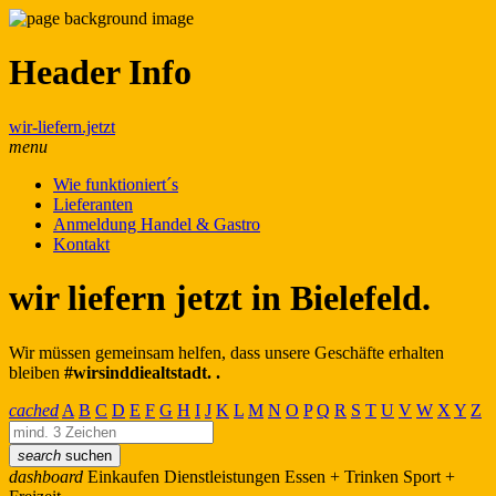
Header Info
wir-liefern.jetzt
menu
Wie funktioniert´s
Lieferanten
Anmeldung Handel & Gastro
Kontakt
wir liefern jetzt in Bielefeld.
Wir müssen gemeinsam helfen, dass unsere Geschäfte erhalten
bleiben
#wirsinddiealtstadt. .
cached
A
B
C
D
E
F
G
H
I
J
K
L
M
N
O
P
Q
R
S
T
U
V
W
X
Y
Z
search
suchen
dashboard
Einkaufen
Dienstleistungen
Essen + Trinken
Sport +